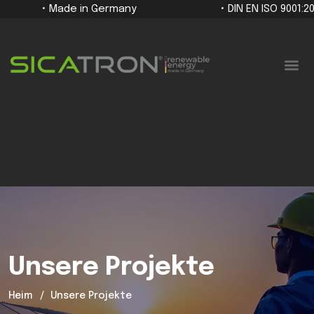
• Made in Germany
• DIN EN ISO 9001:2
Für Unternehmen
Unsere Projekte
Heim
Unsere Projekte